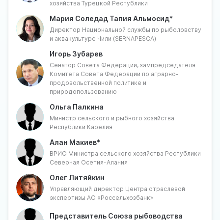
хозяйства Турецкой Республики
Именно поэтому ключевым мероприятием в развитии
аквакультурной повестки сегодня становится
Мария Соледад Тапия Альмосид*
Международный форелевый форум, который
Директор Национальной службы по рыболовству
объединит основные производственные
и аквакультуре Чили (SERNAPESCA)
предприятия, руководителей субъектов Российской
Игорь Зубарев
Федерации и представителей дружественных стран,
Сенатор Совета Федерации, зампредседателя
занимающихся развитием лососеводства и
Комитета Совета Федерации по аграрно-
форелеводства.
продовольственной политике и
Основной целью мероприятия станет обмен опытом
природопользованию
и выработка перспективных направлений
Ольга Палкина
сотрудничества для наиболее эффективного
Министр сельского и рыбного хозяйства
использования лучших практик участников.
Республики Карелия
Вопросы для обсуждения:
Алан Макиев*
ВРИО Министра сельского хозяйства Республики
Как глобальные климатические и экологические
Северная Осетия-Алания
изменения влияют на форелеводство в разных
Олег Литяйкин
странах? Какие решения уже показывают
Управляющий директор Центра отраслевой
эффективность и могут быть масштабированы с
экспертизы АО «Россельхозбанк»
учётом разницы природных условий?
Какие стратегии производства, продвижения и
Представитель Союза рыбоводства