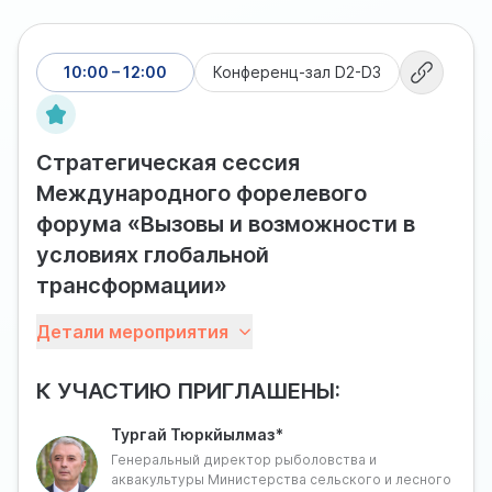
10:00 – 12:00
Конференц-зал D2-D3
Стратегическая сессия
Международного форелевого
форума «Вызовы и возможности в
условиях глобальной
трансформации»
Форелеводство и лососеводство сегодня
Детали мероприятия
становятся наиболее заметными драйверами роста
отечественной отрасли аквакультуры, которая вышла
К УЧАСТИЮ ПРИГЛАШЕНЫ:
на плато и нуждается в новых стимулах развития.
Отрасли необходима единая площадка для обмена
Тургай Тюркйылмаз*
опытом и сверки результатов деятельности, а также
Генеральный директор рыболовства и
определения дальнейших шагов в целях взаимного
аквакультуры Министерства сельского и лесного
наращивания эффективности.