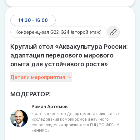
14:30 - 16:00
Конференц-зал G22-G24 (второй этаж)
Круглый стол «Аквакультура России:
адаптация передового мирового
опыта для устойчивого роста»
Аквакультура России на сегодняшний день остается
Детали мероприятия
самым интенсивно развивающимся сектором
сельского хозяйства, хотя и при определенной
МОДЕРАТОР:
стагнации объемов производства продукции
аквакультуры, которая является доказательством
Роман Артемов
влияния на него ряда проблем, решение которых
к.с.-х.н, директор Департамента прикладных
позволило бы вывести аквакультуру на новый
исследований комбикормов и научного
качественный уровень.
сопровождения производств ГНЦ РФ ФГБНУ
При этом, если обратиться к практике мировой
«ВНИРО»
аквакультуры, мы увидим сходную проблематику