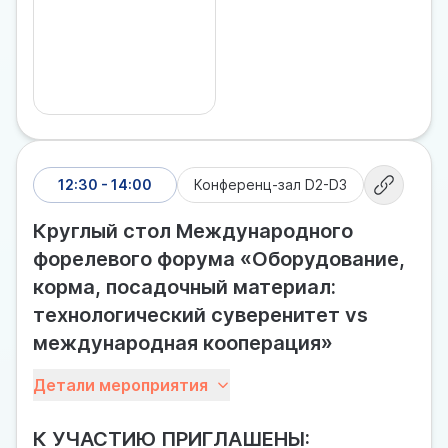
12:30 - 14:00
Конференц-зал D2-D3
Круглый стол Международного
форелевого форума «Оборудование,
корма, посадочный материал:
технологический суверенитет vs
международная кооперация»
Работа Международного форелевого форума
Детали мероприятия
продолжится обсуждением более
специализированных вопросов. Эксперты,
К УЧАСТИЮ ПРИГЛАШЕНЫ:
представители бизнеса и науки уделят внимание