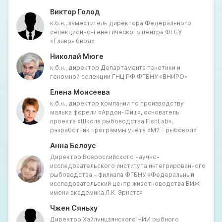
рыб, например, осетровых с ускоренным ростом и
Виктор Голод
лососёвых с повышенной устойчивостью к
к.б.н., заместитель директора Федерального
заболеваниям.
селекционно-генетического центра ФГБУ
Однако введение международных санкций
«Главрыбвод»
осложнило доступ к зарубежному посадочному
материалу – основе аквакультуры форели и лосося,
Николай Мюге
наиболее быстро развивающейся в России. Перед
к.б.н., директор Департамента генетики и
российской рыбохозяйственной наукой стоят
геномной селекции ГНЦ РФ ФГБНУ «ВНИРО»
серьёзные вызовы: необходимость ускоренного
Елена Моисеева
развития собственной научно-технической базы,
к.б.н., директор компании по производству
подготовка квалифицированных кадров и
малька форели «Ардон-Фиш», основатель
масштабирование успешных селекционных практик.
проекта «Школа рыбоводства FishLab»,
В то же время открываются новые возможности-
разработчик программы учёта «М2 - рыбовод»
кооперация с дружественными странами,
Анна Белоус
локализация производства критически важных
Директор Всероссийского научно-
компонентов. Круглый стол призван
исследовательского института интегрированного
проанализировать текущий статус российской
рыбоводства – филиала ФГБНУ «Федеральный
генетики в части водных биоресурсов, выявить
исследовательский центр животноводства ВИЖ
ключевые барьеры и наметить стратегические
имени академика Л.К. Эрнста»
направления развития на ближайшие годы.
Чжен Сяньху
Директор Хэйлунцзянского НИИ рыбного