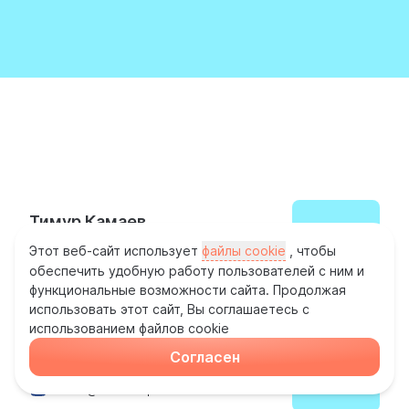
КОМАНДА ОРГАНИЗАТОРА:
ЭКСПОЗИЦИЯ
Тимур Камаев
Руководитель отдела продаж
Этот веб-сайт использует
файлы cookie
, чтобы
t.kamaev@rusfishexpo.com
обеспечить удобную работу пользователей с ним и
функциональные возможности сайта. Продолжая
использовать этот сайт, Вы соглашаетесь с
использованием файлов cookie
Марьяна Мась
Согласен
Заместитель руководителя отдела продаж
m.mas@rusfishexpo.com