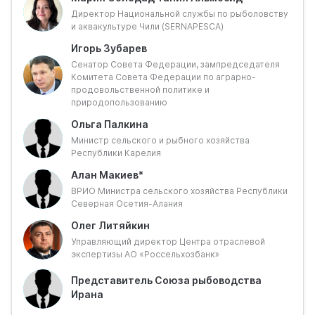
Международный форелевый форум, который
Директор Национальной службы по рыболовству
объединит основные производственные
и аквакультуре Чили (SERNAPESCA)
предприятия, руководителей субъектов Российской
Игорь Зубарев
Федерации и представителей дружественных стран,
Сенатор Совета Федерации, зампредседателя
занимающихся развитием лососеводства и
Комитета Совета Федерации по аграрно-
форелеводства.
продовольственной политике и
Основной целью мероприятия станет обмен опытом
природопользованию
и выработка перспективных направлений
Ольга Палкина
сотрудничества для наиболее эффективного
Министр сельского и рыбного хозяйства
использования лучших практик участников.
Республики Карелия
Вопросы для обсуждения:
Алан Макиев*
ВРИО Министра сельского хозяйства Республики
Как глобальные климатические и экологические
Северная Осетия-Алания
изменения влияют на форелеводство в разных
Олег Литяйкин
странах? Какие решения уже показывают
Управляющий директор Центра отраслевой
эффективность и могут быть масштабированы с
экспертизы АО «Россельхозбанк»
учётом разницы природных условий?
Какие стратегии производства, продвижения и
Представитель Союза рыбоводства
экспорта форели позволяют сочетать
Ирана
устойчивость бизнеса и рост маржи на