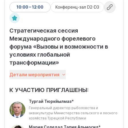
10:00 – 12:00
Конференц-зал D2-D3
Стратегическая сессия
Международного форелевого
форума «Вызовы и возможности в
условиях глобальной
трансформации»
Форелеводство и лососеводство сегодня
Детали мероприятия
становятся наиболее заметными драйверами роста
отечественной отрасли аквакультуры, которая вышла
К УЧАСТИЮ ПРИГЛАШЕНЫ:
на плато и нуждается в новых стимулах развития.
Отрасли необходима единая площадка для обмена
Тургай Тюркйылмаз*
опытом и сверки результатов деятельности, а также
Генеральный директор рыболовства и
определения дальнейших шагов в целях взаимного
аквакультуры Министерства сельского и лесного
наращивания эффективности.
хозяйства Турецкой Республики
Именно поэтому ключевым мероприятием в развитии
аквакультурной повестки сегодня становится
Мария Соледад Тапия Альмосид*