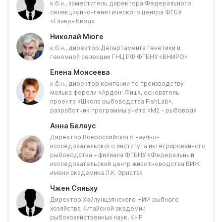
к.б.н., заместитель директора Федерального
заболеваниям.
селекционно-генетического центра ФГБУ
Однако введение международных санкций
«Главрыбвод»
осложнило доступ к зарубежному посадочному
материалу – основе аквакультуры форели и лосося,
Николай Мюге
наиболее быстро развивающейся в России. Перед
к.б.н., директор Департамента генетики и
российской рыбохозяйственной наукой стоят
геномной селекции ГНЦ РФ ФГБНУ «ВНИРО»
серьёзные вызовы: необходимость ускоренного
Елена Моисеева
развития собственной научно-технической базы,
к.б.н., директор компании по производству
подготовка квалифицированных кадров и
малька форели «Ардон-Фиш», основатель
масштабирование успешных селекционных практик.
проекта «Школа рыбоводства FishLab»,
В то же время открываются новые возможности-
разработчик программы учёта «М2 - рыбовод»
кооперация с дружественными странами,
Анна Белоус
локализация производства критически важных
Директор Всероссийского научно-
компонентов. Круглый стол призван
исследовательского института интегрированного
проанализировать текущий статус российской
рыбоводства – филиала ФГБНУ «Федеральный
генетики в части водных биоресурсов, выявить
исследовательский центр животноводства ВИЖ
ключевые барьеры и наметить стратегические
имени академика Л.К. Эрнста»
направления развития на ближайшие годы.
Чжен Сяньху
Директор Хэйлунцзянского НИИ рыбного
Ключевые задачи:
хозяйства Китайской академии
рыбохозяйственных наук, КНР