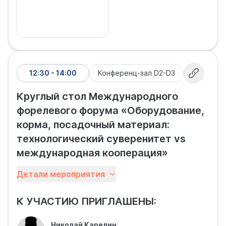
12:30 - 14:00
Конференц-зал D2-D3
Круглый стол Международного
форелевого форума «Оборудование,
корма, посадочный материал:
технологический суверенитет vs
международная кооперация»
Работа Международного форелевого форума
Детали мероприятия
продолжится обсуждением более
специализированных вопросов. Эксперты,
К УЧАСТИЮ ПРИГЛАШЕНЫ:
представители бизнеса и науки уделят внимание
оборудованию и технологиям, кормам и
посадочному материалу – достаточности
Николай Карелин