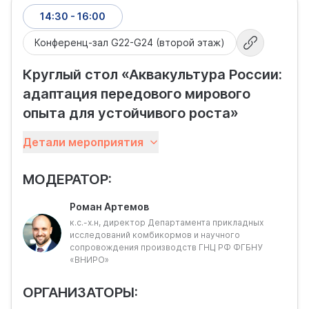
14:30 - 16:00
Конференц-зал G22-G24 (второй этаж)
Круглый стол «Аквакультура России:
адаптация передового мирового
опыта для устойчивого роста»
Аквакультура России на сегодняшний день остается
Детали мероприятия
самым интенсивно развивающимся сектором
сельского хозяйства, хотя и при определенной
МОДЕРАТОР:
стагнации объемов производства продукции
аквакультуры, которая является доказательством
Роман Артемов
влияния на него ряда проблем, решение которых
к.с.-х.н, директор Департамента прикладных
позволило бы вывести аквакультуру на новый
исследований комбикормов и научного
качественный уровень.
сопровождения производств ГНЦ РФ ФГБНУ
При этом, если обратиться к практике мировой
«ВНИРО»
аквакультуры, мы увидим сходную проблематику
даже у ведущих в этом направлении стран, которые
ОРГАНИЗАТОРЫ:
в той или иной степени смогли решить возникающие