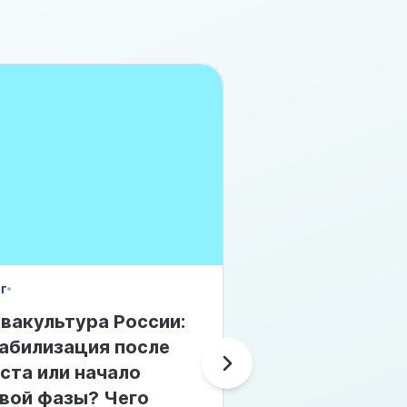
г
Новости
вакультура России:
Иван Фетисов
абилизация после
выступит на XI
ста или начало
Международн
вой фазы? Чего
конференции 