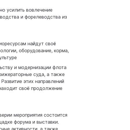
но усилить вовлечение
еводства и форелеводства из
иоресурсам найдут своё
нологии, оборудование, корма,
ультуре
ьству и модернизации флота
рижераторные суда, а также
 Развитие этих направлений
 находит своё продолжение
верии мероприятия состоится
щадке форума и выставки.
ные активности, а также