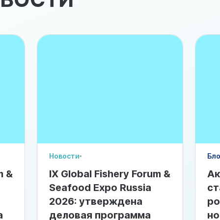
Новости
Бло
m &
IX Global Fishery Forum &
Ак
Seafood Expo Russia
ст
2026: утверждена
ро
а
деловая программа
но