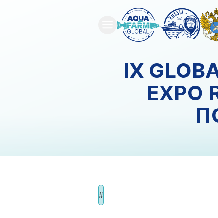
IX GLOB
EXPO 
П
#