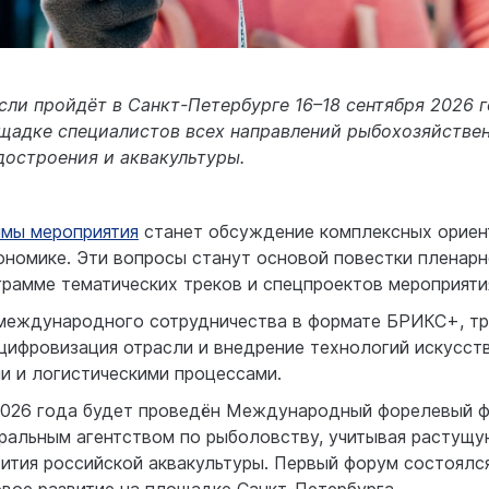
ли пройдёт в Санкт-Петербурге 16–18 сентября 2026 г
ощадке специалистов всех направлений рыбохозяйствен
достроения и аквакультуры.
ммы мероприятия
станет обсуждение комплексных ориен
ономике. Эти вопросы станут основой повестки пленарн
грамме тематических треков и спецпроектов мероприяти
е международного сотрудничества в формате БРИКС+, т
цифровизация отрасли и внедрение технологий искусст
и и логистическими процессами.
2026 года будет проведён Международный форелевый ф
альным агентством по рыболовству, учитывая растущу
ития российской аквакультуры. Первый форум состоялся