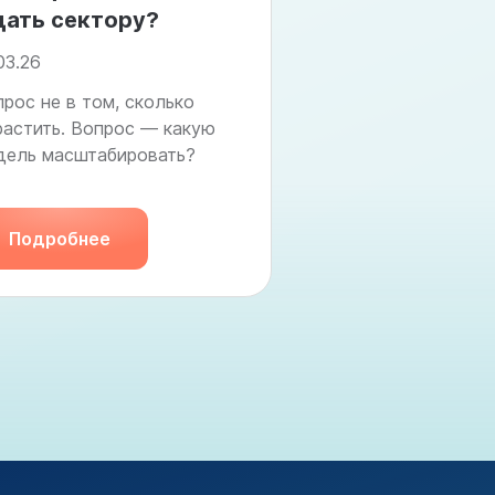
ать сектору?
16.02.26
03.26
В фокусе выступле
— интеграция аква
рос не в том, сколько
инфраструктуру вс
растить. Вопрос — какую
дель масштабировать?
Подробнее
Подробнее