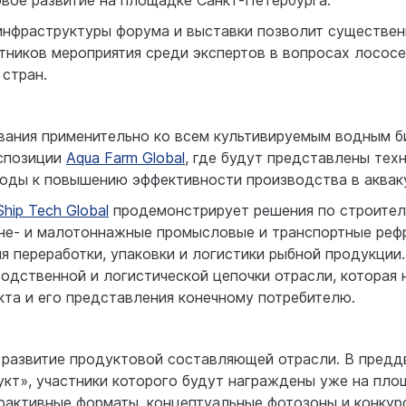
новое развитие на площадке Санкт-Петербурга.
инфраструктуры форума и выставки позволит существен
тников мероприятия среди экспертов в вопросах лосос
 стран.
вания применительно ко всем культивируемым водным б
кспозиции
Aqua Farm Global
, где будут представлены тех
ходы к повышению эффективности производства в аквак
Ship Tech Global
продемонстрирует решения по строител
дне- и малотоннажные промысловые и транспортные реф
я переработки, упаковки и логистики рыбной продукции.
одственной и логистической цепочки отрасли, которая
кта и его представления конечному потребителю.
 развитие продуктовой составляющей отрасли. В предд
кт», участники которого будут награждены уже на пло
активные форматы, концептуальные фотозоны и конкурс