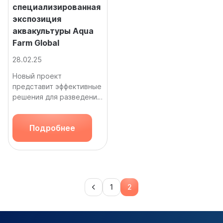
специализированная
экспозиция
аквакультуры Aqua
Farm Global
28.02.25
Новый проект
представит эффективные
решения для разведения
и выращивания рыбы и
морепродуктов во всех
Подробнее
проточных и замкнутых
системах
водоснабжения.
1
2