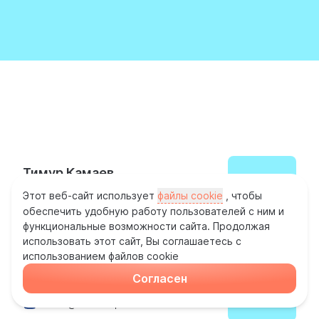
КОМАНДА ОРГАНИЗАТОРА:
ЭКСПОЗИЦИЯ
Тимур Камаев
Руководитель отдела продаж
Этот веб-сайт использует
файлы cookie
, чтобы
t.kamaev@rusfishexpo.com
обеспечить удобную работу пользователей с ним и
функциональные возможности сайта. Продолжая
использовать этот сайт, Вы соглашаетесь с
использованием файлов cookie
Марьяна Мась
Согласен
Заместитель руководителя отдела продаж
m.mas@rusfishexpo.com