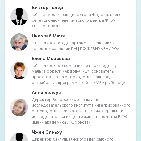
рыб, например, осетровых с ускоренным ростом и
Виктор Голод
лососёвых с повышенной устойчивостью к
к.б.н., заместитель директора Федерального
заболеваниям.
селекционно-генетического центра ФГБУ
Однако введение международных санкций
«Главрыбвод»
осложнило доступ к зарубежному посадочному
материалу – основе аквакультуры форели и лосося,
Николай Мюге
наиболее быстро развивающейся в России. Перед
к.б.н., директор Департамента генетики и
российской рыбохозяйственной наукой стоят
геномной селекции ГНЦ РФ ФГБНУ «ВНИРО»
серьёзные вызовы: необходимость ускоренного
Елена Моисеева
развития собственной научно-технической базы,
к.б.н., директор компании по производству
подготовка квалифицированных кадров и
малька форели «Ардон-Фиш», основатель
масштабирование успешных селекционных практик.
проекта «Школа рыбоводства FishLab»,
В то же время открываются новые возможности-
разработчик программы учёта «М2 - рыбовод»
кооперация с дружественными странами,
Анна Белоус
локализация производства критически важных
Директор Всероссийского научно-
компонентов. Круглый стол призван
исследовательского института интегрированного
проанализировать текущий статус российской
рыбоводства – филиала ФГБНУ «Федеральный
генетики в части водных биоресурсов, выявить
исследовательский центр животноводства ВИЖ
ключевые барьеры и наметить стратегические
имени академика Л.К. Эрнста»
направления развития на ближайшие годы.
Чжен Сяньху
Директор Хэйлунцзянского НИИ рыбного