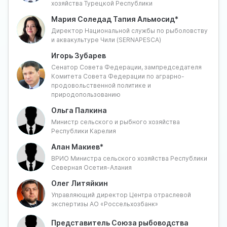
хозяйства Турецкой Республики
Именно поэтому ключевым мероприятием в развитии
аквакультурной повестки сегодня становится
Мария Соледад Тапия Альмосид*
Международный форелевый форум, который
Директор Национальной службы по рыболовству
объединит основные производственные
и аквакультуре Чили (SERNAPESCA)
предприятия, руководителей субъектов Российской
Игорь Зубарев
Федерации и представителей дружественных стран,
Сенатор Совета Федерации, зампредседателя
занимающихся развитием лососеводства и
Комитета Совета Федерации по аграрно-
форелеводства.
продовольственной политике и
Основной целью мероприятия станет обмен опытом
природопользованию
и выработка перспективных направлений
Ольга Палкина
сотрудничества для наиболее эффективного
Министр сельского и рыбного хозяйства
использования лучших практик участников.
Республики Карелия
Вопросы для обсуждения:
Алан Макиев*
ВРИО Министра сельского хозяйства Республики
Как глобальные климатические и экологические
Северная Осетия-Алания
изменения влияют на форелеводство в разных
Олег Литяйкин
странах? Какие решения уже показывают
Управляющий директор Центра отраслевой
эффективность и могут быть масштабированы с
экспертизы АО «Россельхозбанк»
учётом разницы природных условий?
Какие стратегии производства, продвижения и
Представитель Союза рыбоводства