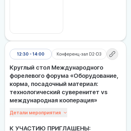
12:30 - 14:00
Конференц-зал D2-D3
Круглый стол Международного
форелевого форума «Оборудование,
корма, посадочный материал:
технологический суверенитет vs
международная кооперация»
Работа Международного форелевого форума
Детали мероприятия
продолжится обсуждением более
специализированных вопросов. Эксперты,
К УЧАСТИЮ ПРИГЛАШЕНЫ:
представители бизнеса и науки уделят внимание