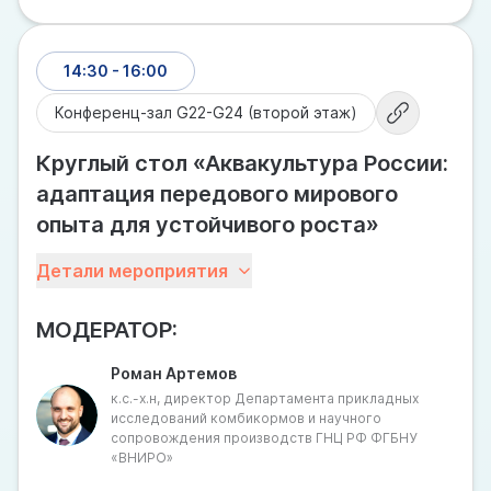
14:30 - 16:00
Конференц-зал G22-G24 (второй этаж)
Круглый стол «Аквакультура России:
адаптация передового мирового
опыта для устойчивого роста»
Аквакультура России на сегодняшний день остается
Детали мероприятия
самым интенсивно развивающимся сектором
сельского хозяйства, хотя и при определенной
МОДЕРАТОР:
стагнации объемов производства продукции
аквакультуры, которая является доказательством
Роман Артемов
влияния на него ряда проблем, решение которых
к.с.-х.н, директор Департамента прикладных
позволило бы вывести аквакультуру на новый
исследований комбикормов и научного
качественный уровень.
сопровождения производств ГНЦ РФ ФГБНУ
При этом, если обратиться к практике мировой
«ВНИРО»
аквакультуры, мы увидим сходную проблематику