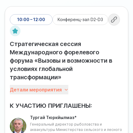
10:00 – 12:00
Конференц-зал D2-D3
Стратегическая сессия
Международного форелевого
форума «Вызовы и возможности в
условиях глобальной
трансформации»
Форелеводство и лососеводство сегодня
Детали мероприятия
становятся наиболее заметными драйверами роста
отечественной отрасли аквакультуры, которая вышла
К УЧАСТИЮ ПРИГЛАШЕНЫ:
на плато и нуждается в новых стимулах развития.
Отрасли необходима единая площадка для обмена
Тургай Тюркйылмаз*
опытом и сверки результатов деятельности, а также
Генеральный директор рыболовства и
определения дальнейших шагов в целях взаимного
аквакультуры Министерства сельского и лесного
наращивания эффективности.