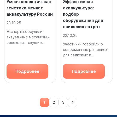
Умная селекция: как
Эффективная
генетика меняет
аквакультура:
аквакультуру России
подбор
оборудования для
23.10.25
снижения затрат
Эксперты обсудили
22.10.25
актуальные механизмы
селекции, текущие
Участники говорили о
практики,
современных решениях
технологические вызовы
для садковых и
и пути развития отрасли
индустриальных
хозяйств, перспективах
Подробнее
Подробнее
локализации
производства, а также о
технологических
вызовах, сдерживающих
развитие аквакультуры в
России.
1
2
3